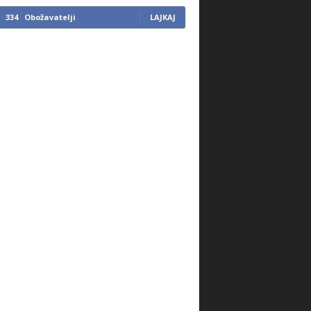
334
Obožavatelji
LAJKAJ