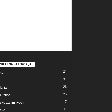
PULARNA KATEGORIJA
31
tke
31
26
anja
25
i izbori
17
ske zanimljivosti
11
ative