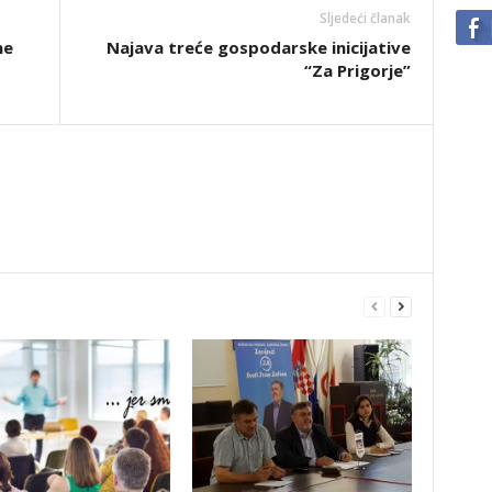
Sljedeći članak
ne
Najava treće gospodarske inicijative
“Za Prigorje”