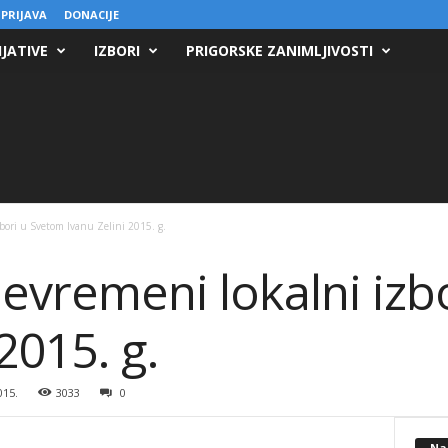
 PRIJAVA
DONACIJE
IJATIVE
IZBORI
PRIGORSKE ZANIMLJIVOSTI
bori u Svetom Ivanu Zelini 2015. g.
jevremeni lokalni iz
2015. g.
015.
3033
0
Na