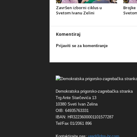
Završen izborni ciklus u
Brojke 
Svetom Ivanu Zelini
Svetom
Komentiraj
Prijaviti se za komentiranje
Demokratska prigorsko-zagrebačka stranka
Trg Ante Starčevića 13
10380 Sveti Ivan Zelina
OIB: 64935763331
IBAN: HR3223600001101577287
Tel/Fax 01/2061 896
Kontaktirajte nas:
ured@dps-hr.com