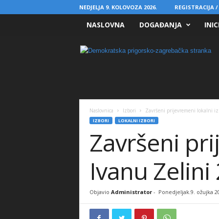
NEDJELJA 9. KOLOVOZA 2026.
REGISTRACIJA /
NASLOVNA
DOGAĐANJA
INIC
D
P
S
Naslovnica
Izbori
Završeni prijevremeni lokalni iz
IZBORI
LOKALNI IZBORI
Završeni pri
Ivanu Zelini 
Objavio
Administrator
-
Ponedjeljak.9. ožujka 2