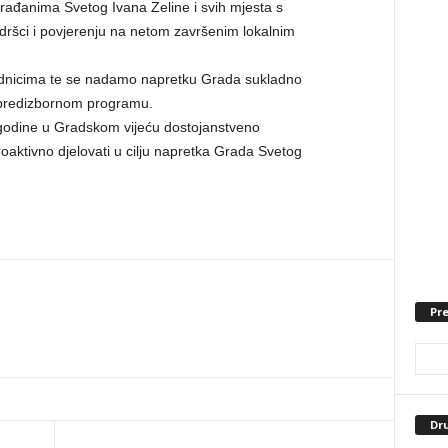
rađanima Svetog Ivana Zeline i svih mjesta s
ršci i povjerenju na netom završenim lokalnim
ednicima te se nadamo napretku Grada sukladno
 predizbornom programu.
 godine u Gradskom vijeću dostojanstveno
roaktivno djelovati u cilju napretka Grada Svetog
Pre
Dr