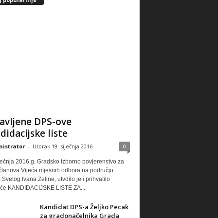
avljene DPS-ove
didacijske liste
istrator
-
Utorak.19. siječnja 2016.
0
ječnja 2016.g. Gradsko izborno povjerenstvo za
 članova Vijeća mjesnih odbora na području
Svetog Ivana Zeline, utvdilo je i prihvatilo
eće KANDIDACIJSKE LISTE ZA...
Kandidat DPS-a Željko Pecak
za gradonačelnika Grada