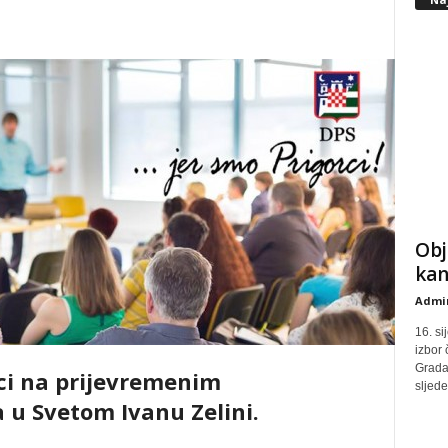
Obj
kan
Admin
16. si
izbor
Grada 
ci na prijevremenim
sljed
 u Svetom Ivanu Zelini.