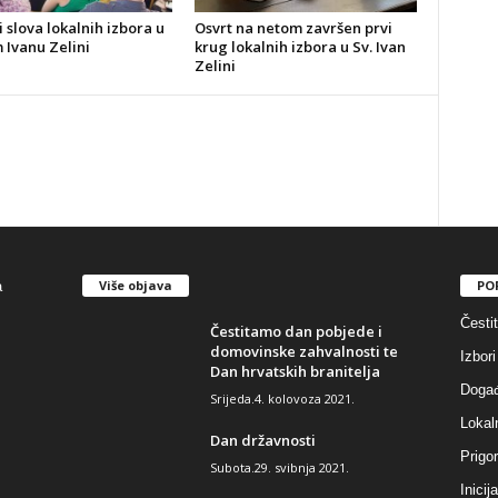
i slova lokalnih izbora u
Osvrt na netom završen prvi
 Ivanu Zelini
krug lokalnih izbora u Sv. Ivan
Zelini
Više objava
PO
Česti
Čestitamo dan pobjede i
domovinske zahvalnosti te
Izbori
Dan hrvatskih branitelja
Događ
Srijeda.4. kolovoza 2021.
Lokaln
Dan državnosti
Prigor
Subota.29. svibnja 2021.
Inicij