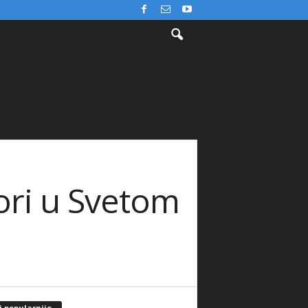
bori u Svetom
j popularnije