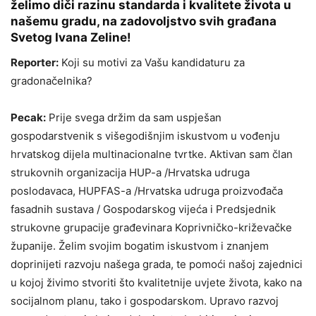
želimo diči razinu standarda i kvalitete života u
našemu gradu, na zadovoljstvo svih građana
Svetog Ivana Zeline!
Reporter:
Koji su motivi za Vašu kandidaturu za
gradonačelnika?
Pecak:
Prije svega držim da sam uspješan
gospodarstvenik s višegodišnjim iskustvom u vođenju
hrvatskog dijela multinacionalne tvrtke. Aktivan sam član
strukovnih organizacija HUP-a /Hrvatska udruga
poslodavaca, HUPFAS-a /Hrvatska udruga proizvođača
fasadnih sustava / Gospodarskog vijeća i Predsjednik
strukovne grupacije građevinara Koprivničko-križevačke
županije. Želim svojim bogatim
iskustvom i znanjem
doprinijeti razvoju našega grada, te pomoći našoj zajednici
u
kojoj živimo stvoriti što kvalitetnije uvjete života, kako na
socijalnom planu, tako i gospodarskom. Upravo razvoj