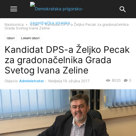
Naslovnica
Izbori
Kandidat DPS-a Željko Pecak za gradonačelnika
Grada Svetog Ivana Zeline
Izbori
Lokalni izbori
Kandidat DPS-a Željko Pecak
za gradonačelnika Grada
Svetog Ivana Zeline
8020
0
Objavio
Administrator
-
Nedjelja.19. ožujka 2017.