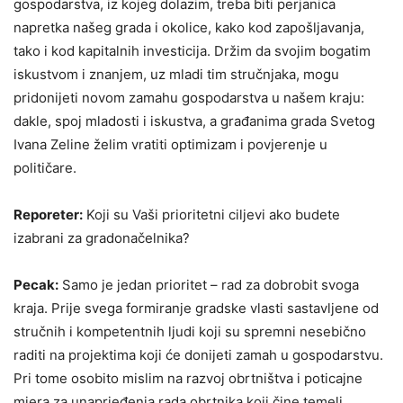
gospodarstva, iz kojeg dolazim, treba biti perjanica
napretka našeg grada i okolice, kako kod zapošljavanja,
tako i kod kapitalnih investicija. Držim da svojim bogatim
iskustvom i znanjem, uz mladi tim stručnjaka, mogu
pridonijeti novom zamahu gospodarstva u našem kraju:
dakle, spoj mladosti i iskustva, a građanima grada Svetog
Ivana Zeline želim vratiti optimizam i
povjerenje u
političare.
Reporeter:
Koji su Vaši prioritetni ciljevi ako budete
izabrani za gradonačelnika?
Pecak:
Samo je jedan prioritet – rad za dobrobit svoga
kraja. Prije svega formiranje gradske vlasti sastavljene od
stručnih i kompetentnih ljudi koji su spremni nesebično
raditi na projektima koji će donijeti zamah u gospodarstvu.
Pri tome osobito mislim na razvoj obrtništva i poticajne
mjera za unaprjeđenja rada obrtnika koji čine temelj