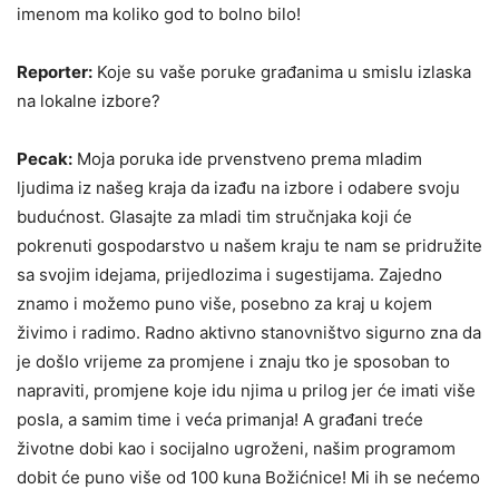
imenom ma koliko god to bolno bilo!
Reporter:
Koje su vaše poruke građanima u smislu izlaska
na lokalne izbore?
Pecak:
Moja poruka ide prvenstveno prema mladim
ljudima iz našeg kraja da izađu na izbore i odabere svoju
budućnost. Glasajte za mladi tim stručnjaka koji će
pokrenuti gospodarstvo u našem kraju te nam se pridružite
sa svojim idejama, prijedlozima i sugestijama. Zajedno
znamo i možemo puno više, posebno za kraj u kojem
živimo i radimo. Radno aktivno stanovništvo sigurno zna da
je došlo vrijeme za promjene i znaju tko je sposoban to
napraviti, promjene koje idu njima u prilog jer će imati više
posla, a samim time i veća primanja! A građani treće
životne dobi kao i socijalno ugroženi, našim programom
dobit će puno više od 100 kuna Božićnice! Mi ih se nećemo