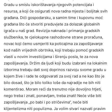
Gradu u smislu iskorištavanja njegovih potencijala i
resursa, a koji će osigurati nova radna mjesta i boljitak svih
građana. Dići gospodarsku, a samim time i kupovnu moć
građana što će
stvoriti preduvjete za dolazak globalnih
igrača u naš grad. Revizija naknada i primanja gradskih
službenika, te cjelokupne rashodovne strane proračuna,
novac koji ćemo usmjeriti ka poticajima za zapošljavanje
kod naših vrijednih obrtnika, koji trebaju pomoć gradskih
vlasti u novim investicijama i širenju posla, te za nova
zapošljavanja. Držim da ljudi koji budu izabrani na lokalnim
izborima trebaju dati svoj doprinos razvoju svome gradu u
kojem žive i rade te odgovarati za svoj rad a ne
kao što je
bilo dosad, što je bilo toliko loše da najradije ne bih niti
komentirao. Moram reći da trenutno nije dovoljno htjeti,
nego treba i znati, ponavljam, treba znati! Neće više biti
zapošljavanja „po babi i po stričevima“, neće biti
klijentelizma niti populizma. Ja volim stvari nazvati pravim