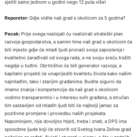
sjetiti samo jednom u godini nego 12 puta više!
Reporeter:
Gdje vidite naš grad s okolicom za 5 godina?
Pecak:
Prije svega nastojati ću realizirati strateški plan
razvoja gospodarstva, a samim time naš grad s okolicom će
biti mjesto gdje će mladi ljudi pronaći svoja zaposlenja i
kvalitetno zarađivati od svoga rada, a ne svoju sreću tražiti
negdje u tuđini. Obrtništvo će biti generator razvoja, a
kapitalni projekti će unaprijediti kvalitetu života kako našim
najmlađim, tako i starijim građanima. Budite sigurni da
imamo znanja i kompetencije da naš grad s okolicom
vodimo transparentno i u interesu
svih građana, a stručan
tim sastavljen od mladih ljudi biti će najbolji jamac za
pozitivne promjene i provedbu naših projekata.
Napominjem, nije dovoljno htjeti, treba i znati, a DPS ima
sposobne ljude koji će stvoriti od Svetog Ivana Zeline grad