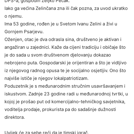
DPS-a, gospodin Željko Pecak.
Iako ga većina Zelinčana zna ili čak pozna, za uvod ukratko
o njemu.
Ima 53 godine, rođen je u Svetom Ivanu Zelini a živi u
Gornjem Psarjevu.
Oženjen, otac je dva odrasla sina, društveno je aktivan i
angažiran u zajednici. Kaže da cijeni tradiciju i običaje što
je do sada u svom društvenom djelovanju dokazao
nebrojeno puta. Gospodarski je orijentiran a što je vidljivo
iz njegovog radnog opusa te je socijalno osjetljiv. Ono što
najviše ističe je njegov lokalpatriotizam.
Poduzetnik je s međunarodnim stručnim usavršavanjem i
iskustvom. Zadnje 23 godine radi u međunarodnoj tvrtki, u
kojoj je prošao put od komercijalno-tehničkog savjetnika,
voditelja prodaje, prokurista pa do sadašnje dužnosti
direktora.
Uvijek će za sebe reći da je timski igrač.