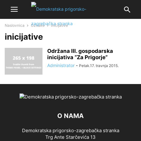
Naslovnica
Oznake
Inicijative
inicijative
Održana III. gospodarska
inicijativa “Za Prigorje”
Administrator
-
Petak.17. travnja 2015.
O NAMA
Demokratska prigorsko-zagrebačka stranka
Trg Ante Starčevića 13