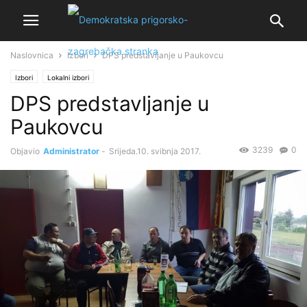
Naslovnica
Izbori
DPS predstavljanje u Paukovcu
Izbori
Lokalni izbori
DPS predstavljanje u
Paukovcu
3239
0
Objavio
Administrator
-
Srijeda.10. svibnja 2017.