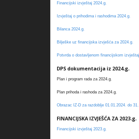
Financijski izvještaj 2024.g.
Izvještaj o prihodima i rashodima 2024.g.
Bilanca 2024.g.
Bilješke uz financijska izvješća za 2024.g.
Potvrda o dostavljenom financijskom izvješta
DPS dokumentacija iz 2024.g.
Plan i program rada za 2024.g.
Plan prihoda i rashoda za 2024.g.
Obrazac IZ-D za razdoblje 01.01.2024. do 31.
FINANCIJSKA IZVJEŠĆA ZA 2023.g.
Financijski izvještaj 2023.g.