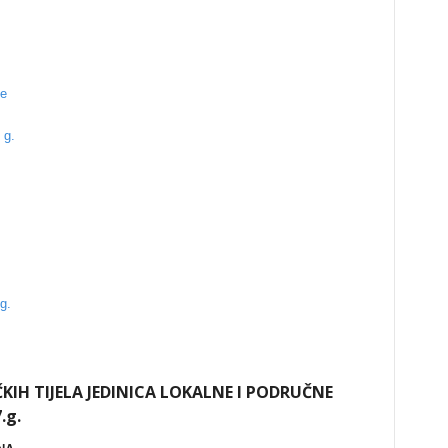
ne
 g.
g.
KIH TIJELA JEDINICA LOKALNE I PODRUČNE
.g.