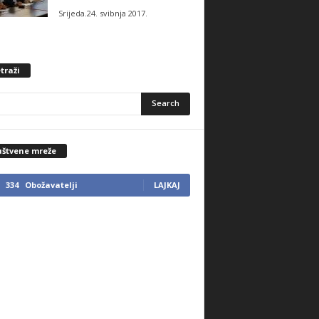
Srijeda.24. svibnja 2017.
traži
uštvene mreže
334
Obožavatelji
LAJKAJ