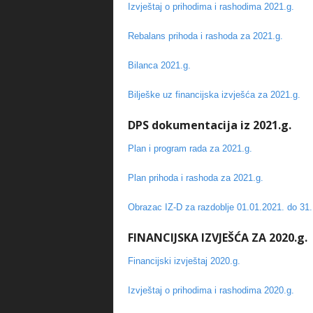
Izvještaj o prihodima i rashodima 2021.g.
Rebalans prihoda i rashoda za 2021.g.
Bilanca 2021.g.
Bilješke uz financijska izvješća za 2021.g.
DPS dokumentacija iz 2021.g.
Plan i program rada za 2021.g.
Plan prihoda i rashoda za 2021.g.
Obrazac IZ-D za razdoblje 01.01.2021. do 31.
FINANCIJSKA IZVJEŠĆA ZA 2020.g.
Financijski izvještaj 2020.g.
Izvještaj o prihodima i rashodima 2020.g.