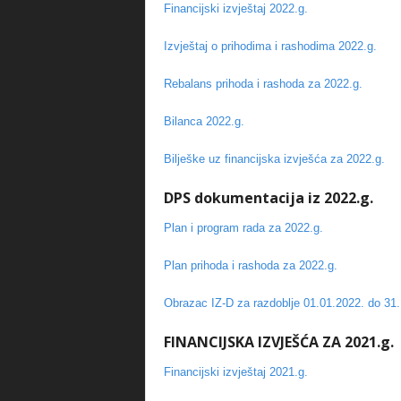
Financijski izvještaj 2022.g.
Izvještaj o prihodima i rashodima 2022.g.
Rebalans prihoda i rashoda za 2022.g.
Bilanca 2022.g.
Bilješke uz financijska izvješća za 2022.g.
DPS dokumentacija iz 2022.g.
Plan i program rada za 2022.g.
Plan prihoda i rashoda za 2022.g.
Obrazac IZ-D za razdoblje 01.01.2022. do 31.
FINANCIJSKA IZVJEŠĆA ZA 2021.g.
Financijski izvještaj 2021.g.