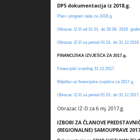
DPS dokumentacija iz 2018.g.
Plan i program rada za 2018.g.
Obrazac IZ-D od 01.01. do 30.06. 2018. godi
Obrazac IZ-D za period 01.01. do 31.12.2018.
FINANCIJSKA IZVJEŠĆA ZA 2017.g.
Financijski izvještaj 31.12.2017.
Bilješke uz financijska izvješća za 2017.g.
Obrazac IZ-D za period 01.01. do 31.12.2017.
Obrazac IZ-D za 6 mj. 2017.g.
IZBORI ZA ČLANOVE PREDSTAVNIČ
(REGIONALNE) SAMOUPRAVE 2017