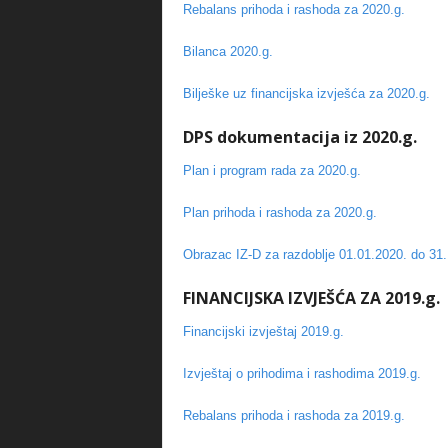
Rebalans prihoda i rashoda za 2020.g.
Bilanca 2020.g.
Bilješke uz financijska izvješća za 2020.g.
DPS dokumentacija iz 2020.g.
Plan i program rada za 2020.g.
Plan prihoda i rashoda za 2020.g.
Obrazac IZ-D za razdoblje 01.01.2020. do 31.
FINANCIJSKA IZVJEŠĆA ZA 2019.g.
Financijski izvještaj 2019.g.
Izvještaj o prihodima i rashodima 2019.g.
Rebalans prihoda i rashoda za 2019.g.