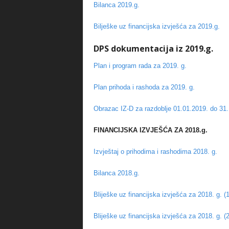
Bilanca 2019.g.
Bilješke uz financijska izvješća za 2019.g.
DPS dokumentacija iz 2019.g.
Plan i program rada za 2019. g.
Plan prihoda i rashoda za 2019. g.
Obrazac IZ-D za razdoblje 01.01.2019. do 31.
FINANCIJSKA IZVJEŠĆA ZA 2018.g.
Izvještaj o prihodima i rashodima 2018. g.
Bilanca 2018.g.
Bliješke uz financijska izvješća za 2018. g. (1
Bliješke uz financijska izvješća za 2018. g. (2