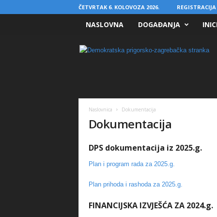
ČETVRTAK 6. KOLOVOZA 2026.
REGISTRACIJA 
NASLOVNA
DOGAĐANJA
INIC
D
P
S
Naslovnica
Dokumentacija
Dokumentacija
DPS dokumentacija iz 2025.g.
Plan i program rada za 2025.g.
Plan prihoda i rashoda za 2025.g.
FINANCIJSKA IZVJEŠĆA ZA 2024.g.