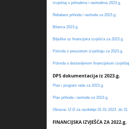
Izvještaj o prihodima i rashodima 2023.g.
Rebalans prihoda i rashoda za 2023.g.
Bilanca 2023.g.
Bilješke uz financijska izvješća za 2023.g.
Potvrda o preuzetom izvještaju za 2023.g.
Potvrda o dostavljenom financijskom izvješta
DPS dokumentacija iz 2023.g.
Plan i program rada za 2023.g.
Plan prihoda i rashoda za 2023.g.
Obrazac IZ-D za razdoblje 01.01.2023. do 31.
FINANCIJSKA IZVJEŠĆA ZA 2022.g.