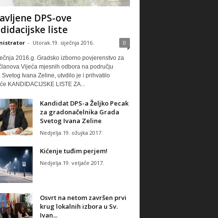
avljene DPS-ove
didacijske liste
istrator
-
Utorak.19. siječnja 2016.
0
ječnja 2016.g. Gradsko izborno povjerenstvo za
 članova Vijeća mjesnih odbora na području
Svetog Ivana Zeline, utvdilo je i prihvatilo
eće KANDIDACIJSKE LISTE ZA...
Kandidat DPS-a Željko Pecak
za gradonačelnika Grada
Svetog Ivana Zeline
Nedjelja.19. ožujka 2017.
Kićenje tuđim perjem!
Nedjelja.19. veljače 2017.
Osvrt na netom završen prvi
krug lokalnih izbora u Sv.
Ivan...