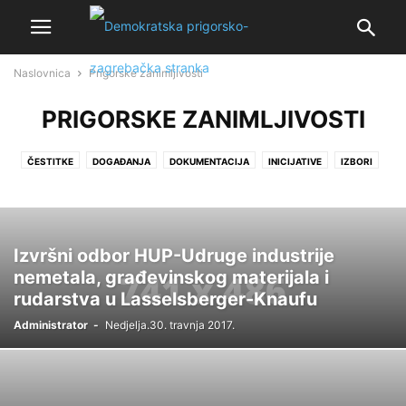
Naslovnica
Prigorske zanimljivosti
PRIGORSKE ZANIMLJIVOSTI
ČESTITKE
DOGAĐANJA
DOKUMENTACIJA
INICIJATIVE
IZBORI
POLITIČKI SASTANCI
POLITIČKI SKUPOVI
PRIGORSKE ZANIMLJIVOSTI
VIJEĆE GRADA SV. I. ZELINE
Izvršni odbor HUP-Udruge industrije
nemetala, građevinskog materijala i
rudarstva u Lasselsberger-Knaufu
Administrator
-
Nedjelja.30. travnja 2017.