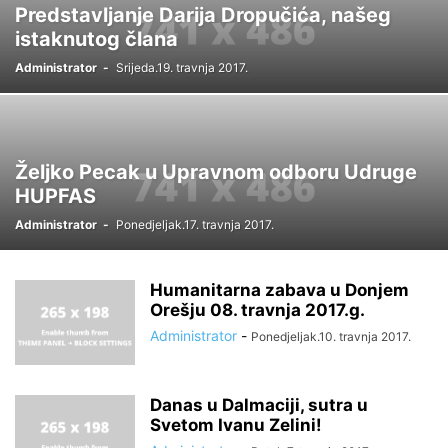
Predstavljanje Darija Dropučića, našeg
istaknutog člana
Administrator
-
Srijeda.19. travnja 2017.
Željko Pecak u Upravnom odboru Udruge
HUPFAS
Administrator
-
Ponedjeljak.17. travnja 2017.
Humanitarna zabava u Donjem
Orešju 08. travnja 2017.g.
Administrator
-
Ponedjeljak.10. travnja 2017.
Danas u Dalmaciji, sutra u
Svetom Ivanu Zelini!