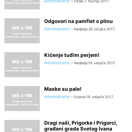
Administrator
-
Petak.7. travnja 2017.
Odgovori na pamflet o plinu
Administrator
-
Nedjelja.26. ožujka 2017.
Kićenje tuđim perjem!
Administrator
-
Nedjelja.19. veljače 2017.
Maske su pale!
Administrator
-
Subota.18. veljače 2017.
Dragi naši, Prigorke i Prigorci,
građani grada Svetog Ivana