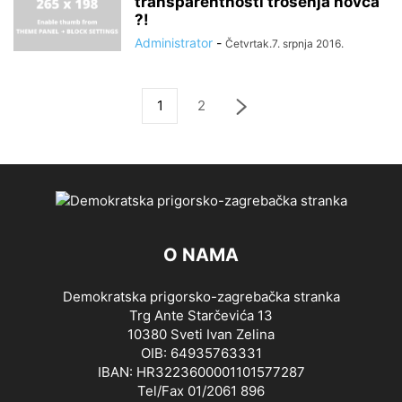
transparentnosti trošenja novca
?!
Administrator
-
Četvrtak.7. srpnja 2016.
1
2
O NAMA
Demokratska prigorsko-zagrebačka stranka
Trg Ante Starčevića 13
10380 Sveti Ivan Zelina
OIB: 64935763331
IBAN: HR3223600001101577287
Tel/Fax 01/2061 896