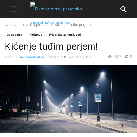
Naslovnica
Događanja
Kićenje tuđim perjem!
Događanja
Inicijative
Prigorske zanimljivosti
Kićenje tuđim perjem!
7917
0
Objavio
Administrator
-
Nedjelja.19. veljače 2017.