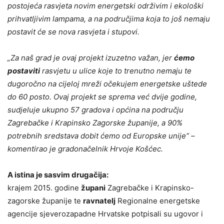
postojeća rasvjeta novim energetski održivim i ekološki
prihvatljivim lampama, a na područjima koja to još nemaju
postavit će se nova rasvjeta i stupovi.
„Za naš grad je ovaj projekt izuzetno važan, jer
ćemo
postaviti
rasvjetu u ulice koje to trenutno nemaju te
dugoročno na cijeloj mreži očekujem energetske uštede
do 60 posto. Ovaj projekt se sprema već dvije godine,
sudjeluje ukupno 57 gradova i općina na području
Zagrebačke i Krapinsko Zagorske županije, a 90%
potrebnih sredstava dobit ćemo od Europske unije“ –
komentirao je gradonačelnik Hrvoje Košćec.
A istina je sasvim drugačija:
krajem 2015. godine
župani
Zagrebačke i Krapinsko-
zagorske županije te
ravnatelj
Regionalne energetske
agencije sjeverozapadne Hrvatske potpisali su ugovor i