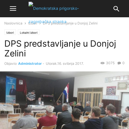
Naslovnica
Izbori
DPS predstavljanje u Donjoj Zelini
Izbori
Lokalni izbori
DPS predstavljanje u Donjoj
Zelini
3075
0
Objavio
Administrator
-
Utorak.16. svibnja 2017.