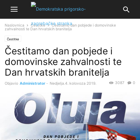
Naslovnica
Čestitke
Čestitamo dan pobjede i domovinske
zahvalnosti te Dan hrvatskih branitelja
Čestitke
Čestitamo dan pobjede i
domovinske zahvalnosti te
Dan hrvatskih branitelja
3087
0
Objavio
Administrator
-
Nedjelja.4. kolovoza 2019.