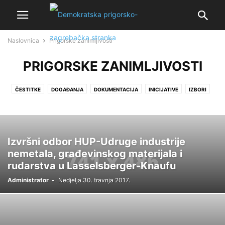
Naslovnica
Prigorske zanimljivosti
PRIGORSKE ZANIMLJIVOSTI
ČESTITKE
DOGAĐANJA
DOKUMENTACIJA
INICIJATIVE
IZBORI
POLITIČKI SASTANCI
POLITIČKI SKUPOVI
PRIGORSKE ZANIMLJIVOSTI
VIJEĆE GRADA SV. I. ZELINE
Izvršni odbor HUP-Udruge industrije
nemetala, građevinskog materijala i
rudarstva u Lasselsberger-Knaufu
Administrator
-
Nedjelja.30. travnja 2017.