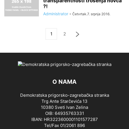
transparentnosti trošenja novca
?!
Administrator
-
Četvrtak.7. srpnja 2016.
1
2
O NAMA
Demokratska prigorsko-zagrebačka stranka
Trg Ante Starčevića 13
10380 Sveti Ivan Zelina
OIB: 64935763331
IBAN: HR3223600001101577287
Tel/Fax 01/2061 896