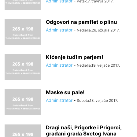
Administrator
-
Petak.7. travnja 2017.
Odgovori na pamflet o plinu
Administrator
-
Nedjelja.26. ožujka 2017.
Kićenje tuđim perjem!
Administrator
-
Nedjelja.19. veljače 2017.
Maske su pale!
Administrator
-
Subota.18. veljače 2017.
Dragi naši, Prigorke i Prigorci,
građani grada Svetog Ivana