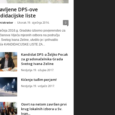
avljene DPS-ove
didacijske liste
istrator
-
Utorak.19. siječnja 2016.
0
ječnja 2016.g. Gradsko izborno povjerenstvo za
 članova Vijeća mjesnih odbora na području
Svetog Ivana Zeline, utvdilo je i prihvatilo
eće KANDIDACIJSKE LISTE ZA...
Kandidat DPS-a Željko Pecak
za gradonačelnika Grada
Svetog Ivana Zeline
Nedjelja.19. ožujka 2017.
Kićenje tuđim perjem!
Nedjelja.19. veljače 2017.
Osvrt na netom završen prvi
krug lokalnih izbora u Sv.
Ivan...