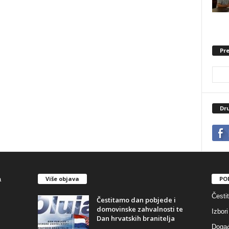
Pre
Dr
Više objava
PO
Česti
Čestitamo dan pobjede i
domovinske zahvalnosti te
Izbori
Dan hrvatskih branitelja
Događ