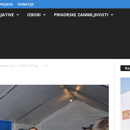
PRIJAVA
DONACIJE
IJATIVE
IZBORI
PRIGORSKE ZANIMLJIVOSTI
anje u Sv. I. Zelini 2015.g.
02
Na