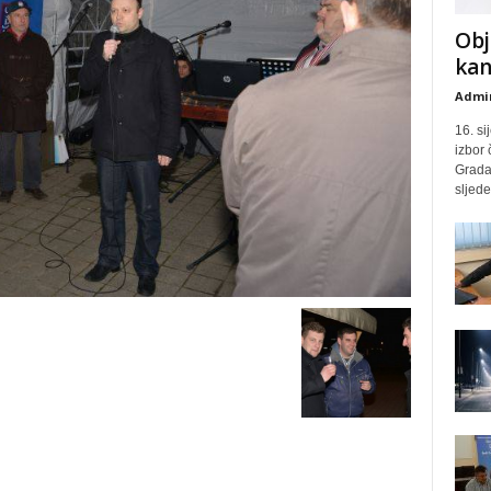
Obj
kan
Admin
16. si
izbor
Grada 
sljed