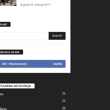
Srijeda.24. svibnja 2017.
traži
uštvene mreže
334
Obožavatelji
LAJKAJ
PULARNA KATEGORIJA
31
tke
31
26
anja