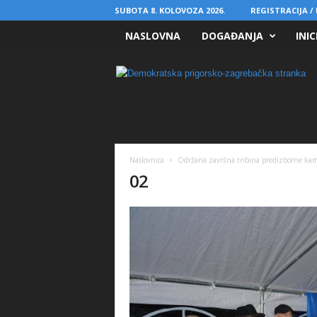
SUBOTA 8. KOLOVOZA 2026.
REGISTRACIJA / 
NASLOVNA
DOGAĐANJA
INIC
D
P
S
Naslovnica
Održana završna tribina predizborne kamp
02