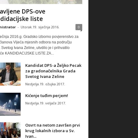
avljene DPS-ove
didacijske liste
istrator
-
Utorak.19. siječnja 2016.
0
ječnja 2016.g. Gradsko izborno povjerenstvo za
 članova Vijeća mjesnih odbora na području
Svetog Ivana Zeline, utvdilo je i prihvatilo
eće KANDIDACIJSKE LISTE ZA...
Kandidat DPS-a Željko Pecak
za gradonačelnika Grada
Svetog Ivana Zeline
Nedjelja.19. ožujka 2017.
Kićenje tuđim perjem!
Nedjelja.19. veljače 2017.
Osvrt na netom završen prvi
krug lokalnih izbora u Sv.
Ivan...