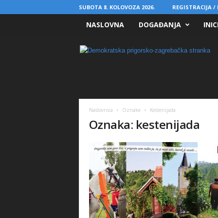
SUBOTA 8. KOLOVOZA 2026.
REGISTRACIJA / 
NASLOVNA
DOGAĐANJA
INIC
D
P
S
Naslovnica
Oznake
Kestenijada
Oznaka: kestenijada