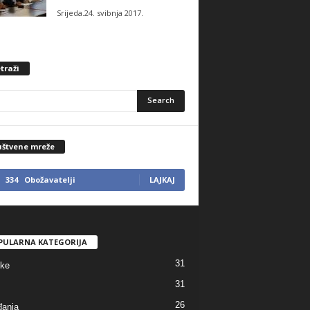
Srijeda.24. svibnja 2017.
traži
uštvene mreže
334
Obožavatelji
LAJKAJ
PULARNA KATEGORIJA
31
tke
31
26
anja