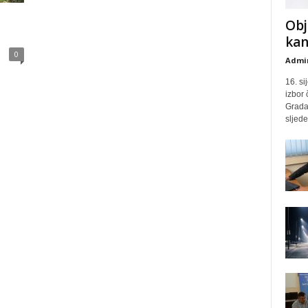
Obj
kan
0
Admin
16. si
izbor
Grada 
sljed