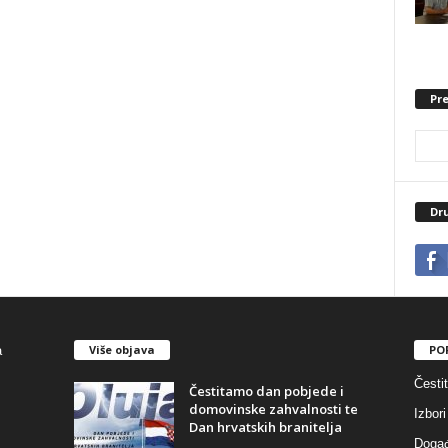
Pre
Dr
Više objava
PO
Česti
Čestitamo dan pobjede i
domovinske zahvalnosti te
Izbori
Dan hrvatskih branitelja
Događ