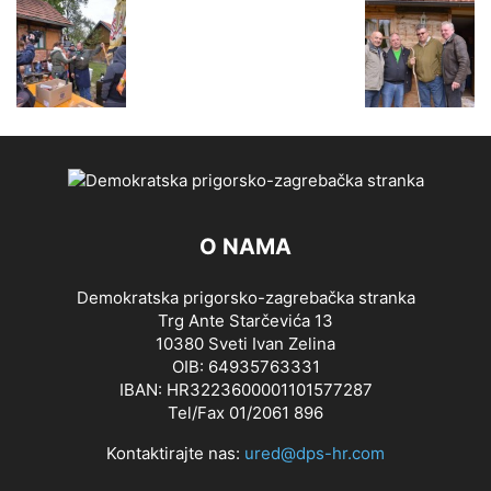
O NAMA
Demokratska prigorsko-zagrebačka stranka
Trg Ante Starčevića 13
10380 Sveti Ivan Zelina
OIB: 64935763331
IBAN: HR3223600001101577287
Tel/Fax 01/2061 896
Kontaktirajte nas:
ured@dps-hr.com