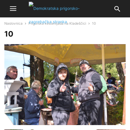
Naslovnica
Prigorska kestenijada na Kladeščici
10
10