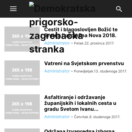
Čestit i blagoslovljen Božić te
Sretna i uspješna Nova 2018.
Administrator
-
Petak.22. prosinca 2017.
Vatreni na Svjetskom prvenstvu
Administrator
-
Ponedjeljak.13. studenoga 2017.
Asfaltiranje i održavanje
županijskih i lokalnih cesta u
gradu Svetom Ivanu...
Administrator
-
Četvrtak.9. studenoga 2017.
Održana Izvanredna izborna