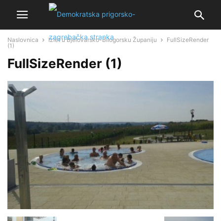
Naslovnica
Izlet u Bjelovarsko-Bilogorsku Županiju
FullSizeRender
(1)
FullSizeRender (1)