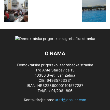
O NAMA
Demokratska prigorsko-zagrebačka stranka
Trg Ante Starčevića 13
10380 Sveti Ivan Zelina
OIB: 64935763331
IBAN: HR3223600001101577287
Tel/Fax 01/2061 896
Kontaktirajte nas:
ured@dps-hr.com