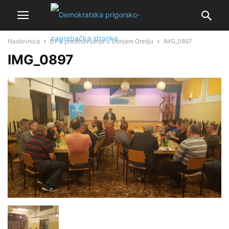
Naslovnica
DPS predstavljanje u Donjem Orešju
IMG_0897
IMG_0897