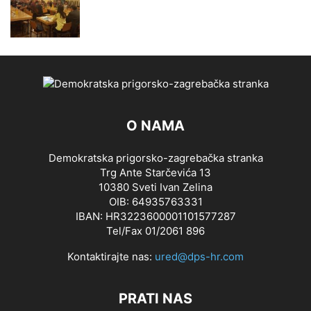
O NAMA
Demokratska prigorsko-zagrebačka stranka
Trg Ante Starčevića 13
10380 Sveti Ivan Zelina
OIB: 64935763331
IBAN: HR3223600001101577287
Tel/Fax 01/2061 896
Kontaktirajte nas:
ured@dps-hr.com
PRATI NAS