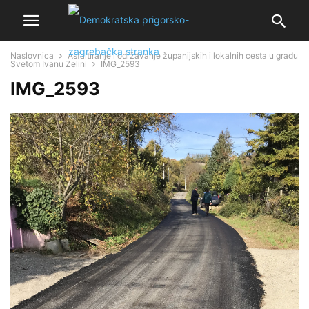
Naslovnica
Asfaltiranje i održavanje županijskih i lokalnih cesta u gradu
Svetom Ivanu Zelini
IMG_2593
IMG_2593