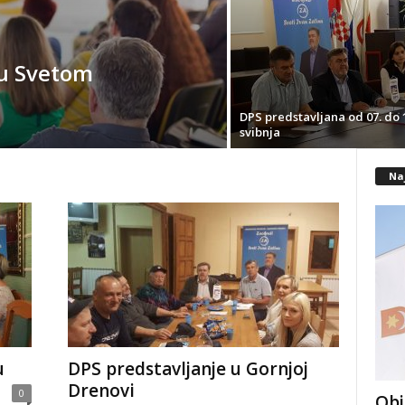
 u Svetom
DPS predstavljana od 07. do 
svibnja
Na
u
DPS predstavljanje u Gornjoj
Drenovi
0
Obj