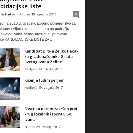
didacijske liste
istrator
-
Utorak.19. siječnja 2016.
0
ječnja 2016.g. Gradsko izborno povjerenstvo za
 članova Vijeća mjesnih odbora na području
Svetog Ivana Zeline, utvdilo je i prihvatilo
eće KANDIDACIJSKE LISTE ZA...
Kandidat DPS-a Željko Pecak
za gradonačelnika Grada
Svetog Ivana Zeline
Nedjelja.19. ožujka 2017.
Kićenje tuđim perjem!
Nedjelja.19. veljače 2017.
Osvrt na netom završen prvi
krug lokalnih izbora u Sv.
Ivan...
Srijeda.24. svibnja 2017.