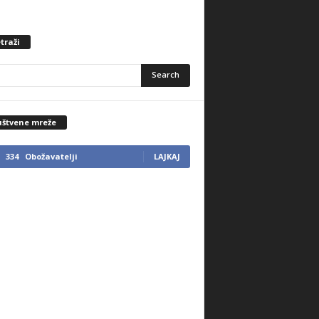
traži
uštvene mreže
334
Obožavatelji
LAJKAJ