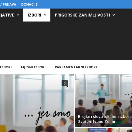
/ PRIJAVA
DONACIJE
IJATIVE
IZBORI
PRIGORSKE ZANIMLJIVOSTI
 IZBORI
MJESNI IZBORI
PARLAMENTARNI IZBORI
0
Brojke i slova lokalnih izbora
Svetom Ivanu Zelini