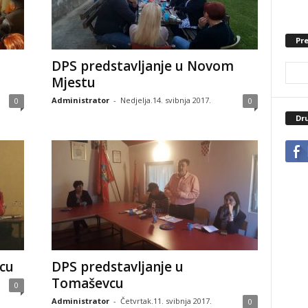
Pre
DPS predstavljanje u Novom
Mjestu
Administrator
-
Nedjelja.14. svibnja 2017.
0
0
Dr
cu
DPS predstavljanje u
Tomaševcu
0
Administrator
-
Četvrtak.11. svibnja 2017.
0