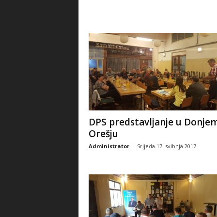
DPS predstavljanje u Donje
Orešju
Administrator
-
Srijeda.17. svibnja 2017.