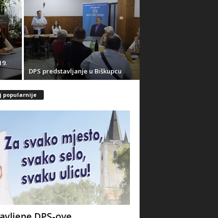
19.
DPS predstavljanje u Biškupcu
j popularnije
avljene DPS-ove