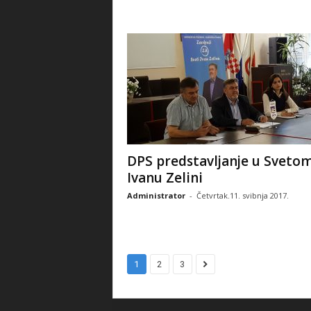
DPS predstavljanje u Sveto
Ivanu Zelini
Administrator
-
Četvrtak.11. svibnja 2017.
1
2
3