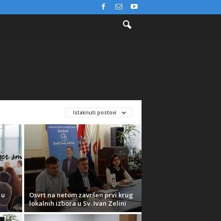
Istaknuti postovi
 u
Osvrt na netom završen prvi krug
lokalnih izbora u Sv. Ivan Zelini