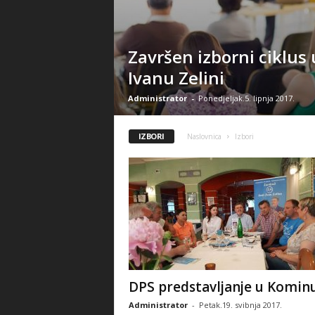
Završen izborni ciklus
Ivanu Zelini
Administrator
-
Ponedjeljak.5. lipnja 2017.
IZBORI
Naslovnica
Izbori
DPS predstavljanje u Komin
Administrator
-
Petak.19. svibnja 2017.