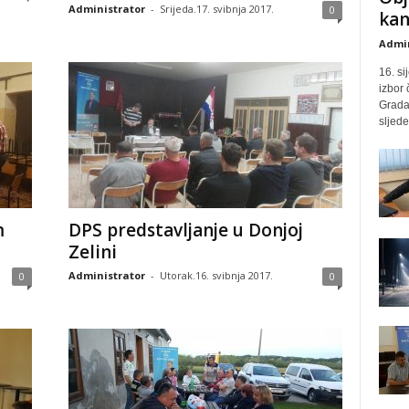
Administrator
-
Srijeda.17. svibnja 2017.
0
kan
Admin
16. si
izbor
Grada 
sljed
m
DPS predstavljanje u Donjoj
Zelini
Administrator
-
Utorak.16. svibnja 2017.
0
0