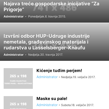
Najava treće gospodarske inicijative “Za
Prigorje”
Administrator
-
Ponedjeljak.6. travnja 2015.
Izvršni odbor HUP-Udruge industrije
nemetala, građevinskog materijala i
rudarstva u Lasselsberger-Knaufu
Administrator
-
Nedjelja.30. travnja 2017.
Kićenje tuđim perjem!
Administrator
-
Nedjelja.19. veljače 2017.
Maske su pale!
Administrator
-
Subota.18. veljače 2017.