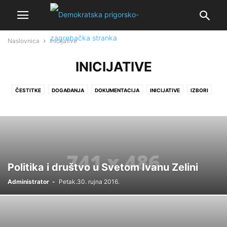
Naslovnica
Inicijative
INICIJATIVE
ČESTITKE
DOGAĐANJA
DOKUMENTACIJA
INICIJATIVE
IZBORI
POLITIČKI SASTANCI
POLITIČKI SKUPOVI
PRIGORSKE ZANIMLJIVOSTI
VIJEĆE GRADA SV. I. ZELINE
Politika i društvo u Svetom Ivanu Zelini
Administrator
-
Petak.30. rujna 2016.